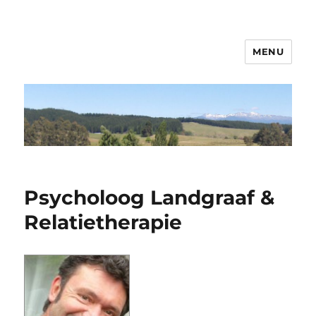
MENU
Psycholoog Sittard – Landgraaf
Psycholoog Landgraaf &
Relatietherapie